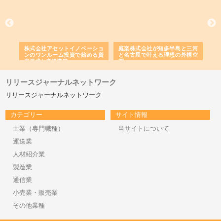
ｎｙ
株式会社アセットイノベーショ
庭楽株式会社が知多半島と三河
株
でき
ンのワンルーム投資で始める資
と名古屋で叶える理想の外構空
で
産形成と老後準備
間
リリースジャーナルネットワーク
リリースジャーナルネットワーク
カテゴリー
サイト情報
士業（専門職種）
当サイトについて
運送業
人材紹介業
製造業
通信業
小売業・販売業
その他業種