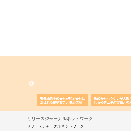
ワインエクスプレスが
安倍紙業株式会社が印刷会社に
株式会社ハクシンが大阪
果物流を支える理由と
選ばれる紙提案力と供給体制
れる公共工事の実績と強
ー待遇
リリースジャーナルネットワーク
リリースジャーナルネットワーク