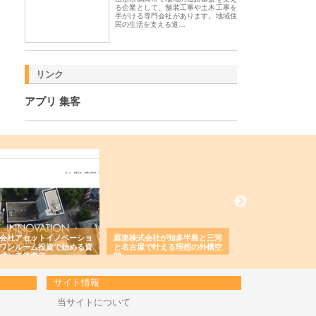
る企業として、舗装工事や土木工事を
手がける専門会社があります。地域住
民の生活を支える道…
リンク
アプリ 集客
会社アセットイノベーショ
庭楽株式会社が知多半島と三河
株式会社ナツハラが
ワンルーム投資で始める資
と名古屋で叶える理想の外構空
で滋賀の暮らしを支
成と老後準備
間
サイト情報
当サイトについて