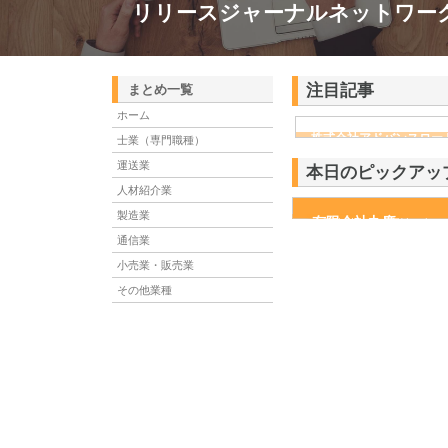
リリースジャーナルネットワー
注目記事
まとめ一覧
ホーム
株式会社アドバンスロー
士業（専門職種）
ける舗装土木工事と求人
運送業
本日のピックアッ
人材紹介業
製造業
有限会社丸慶
有限会社丸慶は明治36年
だしい毎日を過ごす人がほ
通信業
小売業・販売業
その他業種