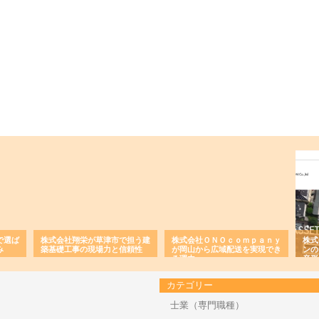
で選ば
株式会社翔栄が草津市で担う建
株式会社ＯＮＯｃｏｍｐａｎｙ
株式
み
築基礎工事の現場力と信頼性
が岡山から広域配送を実現でき
ンの
る理由
産形
カテゴリー
士業（専門職種）