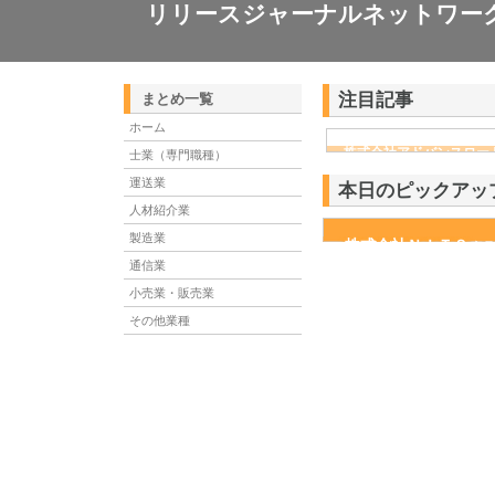
リリースジャーナルネットワー
注目記事
まとめ一覧
ホーム
株式会社アドバンスロー
士業（専門職種）
ける舗装土木工事と求人
運送業
本日のピックアッ
人材紹介業
製造業
株式会社ＮＩＴＳ
株式会社ＮＩＴＳは、高
す。お求めの技術や製品を
通信業
小売業・販売業
その他業種