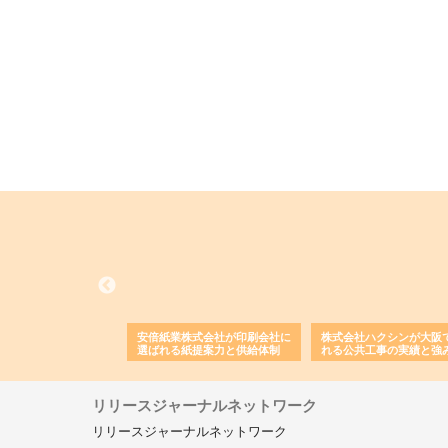
ワインエクスプレスが
安倍紙業株式会社が印刷会社に
株式会社ハクシンが大阪
果物流を支える理由と
選ばれる紙提案力と供給体制
れる公共工事の実績と強
ー待遇
リリースジャーナルネットワーク
リリースジャーナルネットワーク