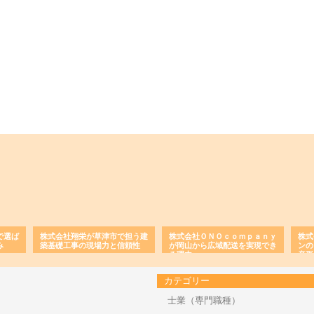
で選ば
株式会社翔栄が草津市で担う建
株式会社ＯＮＯｃｏｍｐａｎｙ
株式
み
築基礎工事の現場力と信頼性
が岡山から広域配送を実現でき
ンの
る理由
産形
カテゴリー
士業（専門職種）