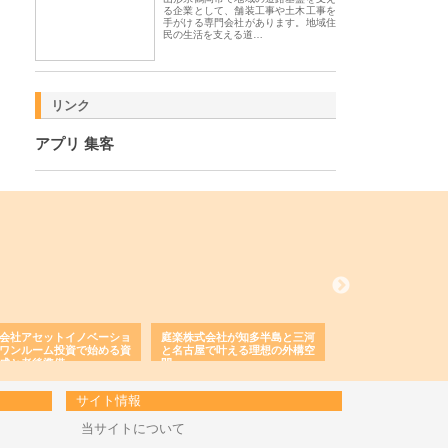
る企業として、舗装工事や土木工事を
手がける専門会社があります。地域住
民の生活を支える道…
リンク
アプリ 集客
会社アセットイノベーショ
庭楽株式会社が知多半島と三河
株式会社ナツハラが
ワンルーム投資で始める資
と名古屋で叶える理想の外構空
で滋賀の暮らしを支
成と老後準備
間
サイト情報
当サイトについて