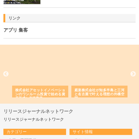
リンク
アプリ 集客
ｎｙ
株式会社アセットイノベーショ
庭楽株式会社が知多半島と三河
株
でき
ンのワンルーム投資で始める資
と名古屋で叶える理想の外構空
で
産形成と老後準備
間
リリースジャーナルネットワーク
リリースジャーナルネットワーク
カテゴリー
サイト情報