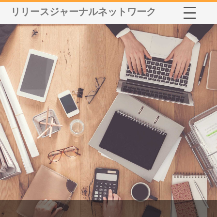
リリースジャーナルネットワーク