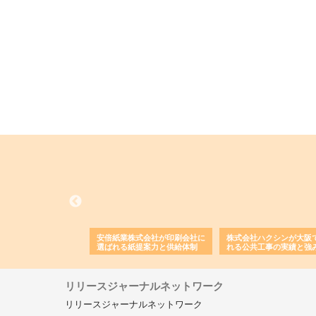
ワインエクスプレスが
安倍紙業株式会社が印刷会社に
株式会社ハクシンが大阪
果物流を支える理由と
選ばれる紙提案力と供給体制
れる公共工事の実績と強
ー待遇
リリースジャーナルネットワーク
リリースジャーナルネットワーク