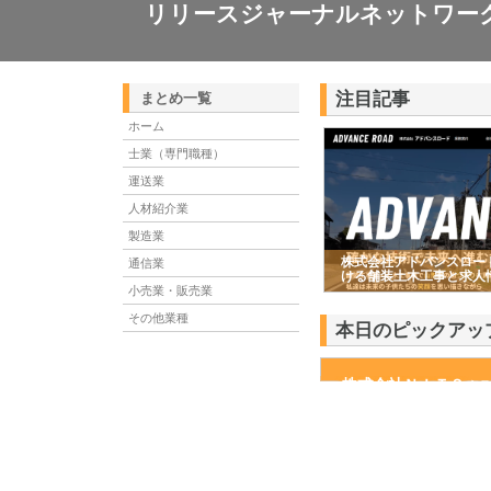
リリースジャーナルネットワー
注目記事
まとめ一覧
ホーム
士業（専門職種）
運送業
人材紹介業
製造業
株式会社アドバンスロー
通信業
ける舗装土木工事と求人
小売業・販売業
その他業種
本日のピックアッ
株式会社ＮＩＴＳ
株式会社ＮＩＴＳは、高
す。お求めの技術や製品を