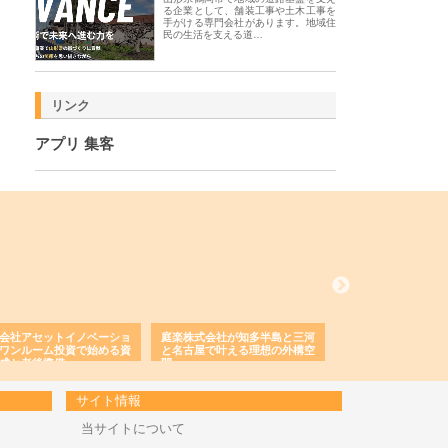
る企業として、舗装工事や土木工事を
手がける専門会社があります。地域住
民の生活を支える道…
リンク
アプリ 集客
会社アセットイノベーショ
庭楽株式会社が知多半島と三河
株式会社ナツハラが
ワンルーム投資で始める資
と名古屋で叶える理想の外構空
で滋賀の暮らしを支
成と老後準備
間
サイト情報
当サイトについて