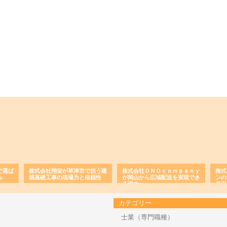
で選ば
株式会社翔栄が草津市で担う建
株式会社ＯＮＯｃｏｍｐａｎｙ
株式
み
築基礎工事の現場力と信頼性
が岡山から広域配送を実現でき
ンの
る理由
産形
カテゴリー
士業（専門職種）