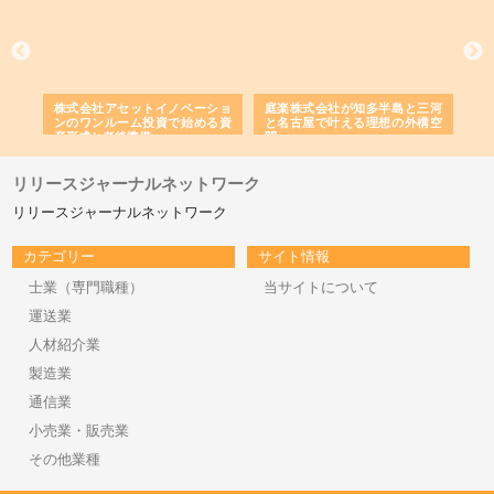
ｎｙ
株式会社アセットイノベーショ
庭楽株式会社が知多半島と三河
株
でき
ンのワンルーム投資で始める資
と名古屋で叶える理想の外構空
で
産形成と老後準備
間
リリースジャーナルネットワーク
リリースジャーナルネットワーク
カテゴリー
サイト情報
士業（専門職種）
当サイトについて
運送業
人材紹介業
製造業
通信業
小売業・販売業
その他業種