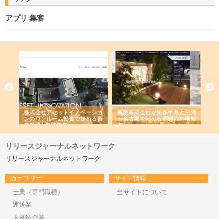
アプリ 集客
ｎｙ
株式会社アセットイノベーショ
庭楽株式会社が知多半島と三河
株
でき
ンのワンルーム投資で始める資
と名古屋で叶える理想の外構空
で
産形成と老後準備
間
リリースジャーナルネットワーク
リリースジャーナルネットワーク
カテゴリー
サイト情報
士業（専門職種）
当サイトについて
運送業
人材紹介業