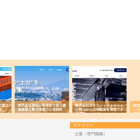
で選ば
株式会社翔栄が草津市で担う建
株式会社ＯＮＯｃｏｍｐａｎｙ
株式
み
築基礎工事の現場力と信頼性
が岡山から広域配送を実現でき
ンの
る理由
産形
カテゴリー
士業（専門職種）