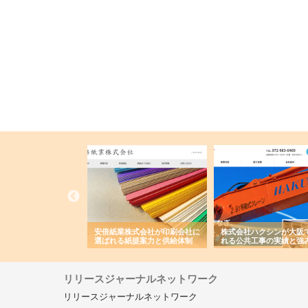
ワインエクスプレスが
安倍紙業株式会社が印刷会社に
株式会社ハクシンが大阪
果物流を支える理由と
選ばれる紙提案力と供給体制
れる公共工事の実績と強
ー待遇
リリースジャーナルネットワーク
リリースジャーナルネットワーク