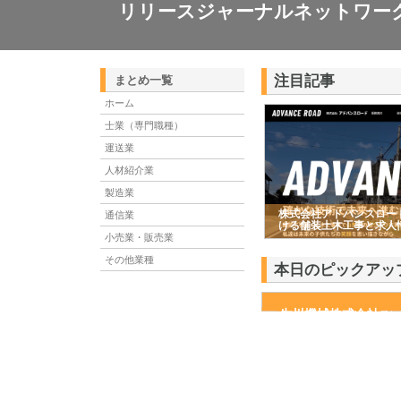
リリースジャーナルネットワー
注目記事
まとめ一覧
ホーム
士業（専門職種）
運送業
人材紹介業
製造業
株式会社アドバンスロー
通信業
ける舗装土木工事と求人
小売業・販売業
その他業種
本日のピックアッ
生川機械株式会社
生川機械株式会社は、愛知
掛けています。求められた