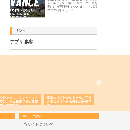
る企業として、舗装工事や土木工事を
手がける専門会社があります。地域住
民の生活を支える道…
リンク
アプリ 集客
会社アセットイノベーショ
庭楽株式会社が知多半島と三河
株式会社ナツハラが
ワンルーム投資で始める資
と名古屋で叶える理想の外構空
で滋賀の暮らしを支
成と老後準備
間
サイト情報
当サイトについて