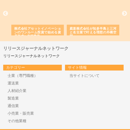
ｎｙ
株式会社アセットイノベーショ
庭楽株式会社が知多半島と三河
株
でき
ンのワンルーム投資で始める資
と名古屋で叶える理想の外構空
で
産形成と老後準備
間
リリースジャーナルネットワーク
リリースジャーナルネットワーク
カテゴリー
サイト情報
士業（専門職種）
当サイトについて
運送業
人材紹介業
製造業
通信業
小売業・販売業
その他業種