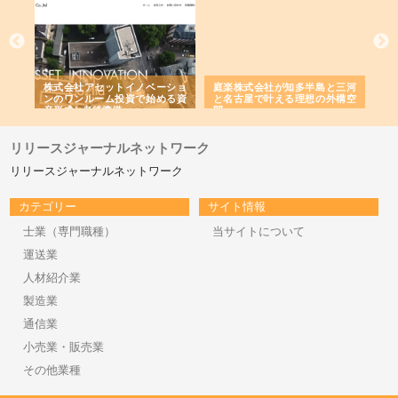
ｎｙ
株式会社アセットイノベーショ
庭楽株式会社が知多半島と三河
株
でき
ンのワンルーム投資で始める資
と名古屋で叶える理想の外構空
で
産形成と老後準備
間
リリースジャーナルネットワーク
リリースジャーナルネットワーク
カテゴリー
サイト情報
士業（専門職種）
当サイトについて
運送業
人材紹介業
製造業
通信業
小売業・販売業
その他業種