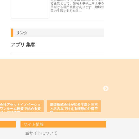
る企業として、舗装工事や土木工事を
手がける専門会社があります。地域住
民の生活を支える道…
リンク
アプリ 集客
会社アセットイノベーショ
庭楽株式会社が知多半島と三河
株式会社ナツハラが
ワンルーム投資で始める資
と名古屋で叶える理想の外構空
で滋賀の暮らしを支
成と老後準備
間
サイト情報
当サイトについて