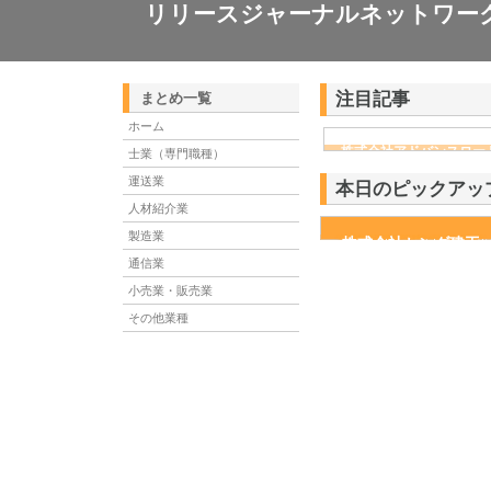
リリースジャーナルネットワー
注目記事
まとめ一覧
ホーム
株式会社アドバンスロー
士業（専門職種）
ける舗装土木工事と求人
運送業
本日のピックアッ
人材紹介業
製造業
株式会社センダ建工
株式会社センダ建工は、岩
は、平成4年には資本金を
通信業
小売業・販売業
その他業種