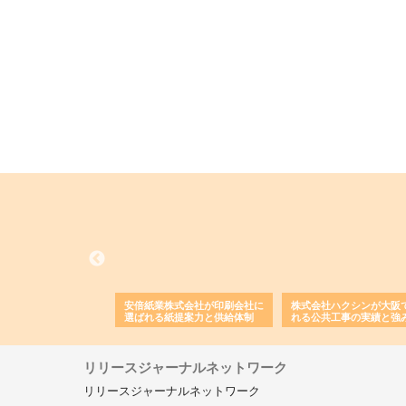
ワインエクスプレスが
安倍紙業株式会社が印刷会社に
株式会社ハクシンが大阪
果物流を支える理由と
選ばれる紙提案力と供給体制
れる公共工事の実績と強
ー待遇
リリースジャーナルネットワーク
リリースジャーナルネットワーク