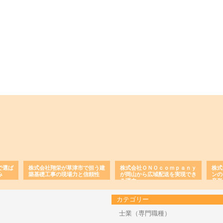
で選ば
株式会社翔栄が草津市で担う建
株式会社ＯＮＯｃｏｍｐａｎｙ
株式
み
築基礎工事の現場力と信頼性
が岡山から広域配送を実現でき
ンの
る理由
産形
カテゴリー
士業（専門職種）