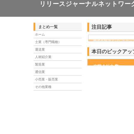
リリースジャーナルネットワー
注目記事
まとめ一覧
ホーム
株式会社アドバンスロー
士業（専門職種）
ける舗装土木工事と求人
運送業
本日のピックアッ
人材紹介業
製造業
有限会社丸慶
有限会社丸慶は明治36年
だしい毎日を過ごす人がほ
通信業
小売業・販売業
その他業種