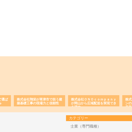
で選ば
株式会社翔栄が草津市で担う建
株式会社ＯＮＯｃｏｍｐａｎｙ
株式
み
築基礎工事の現場力と信頼性
が岡山から広域配送を実現でき
ンの
る理由
産形
カテゴリー
士業（専門職種）