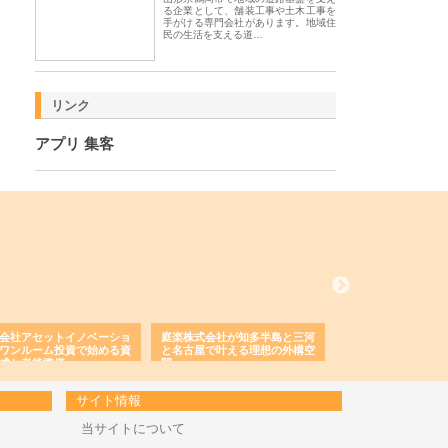
る企業として、舗装工事や土木工事を
手がける専門会社があります。地域住
民の生活を支える道…
リンク
アプリ 集客
会社アセットイノベーショ
庭楽株式会社が知多半島と三河
株式会社ナツハラが
ワンルーム投資で始める資
と名古屋で叶える理想の外構空
で滋賀の暮らしを支
成と老後準備
間
サイト情報
当サイトについて