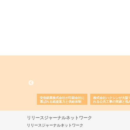
ワインエクスプレスが
安倍紙業株式会社が印刷会社に
株式会社ハクシンが大阪
果物流を支える理由と
選ばれる紙提案力と供給体制
れる公共工事の実績と強
ー待遇
リリースジャーナルネットワーク
リリースジャーナルネットワーク