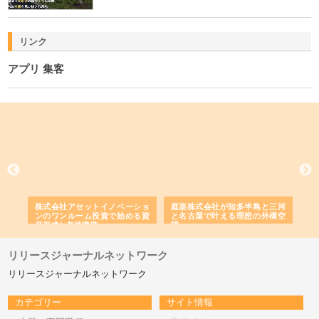
リンク
アプリ 集客
ｎｙ
株式会社アセットイノベーショ
庭楽株式会社が知多半島と三河
株
でき
ンのワンルーム投資で始める資
と名古屋で叶える理想の外構空
で
産形成と老後準備
間
リリースジャーナルネットワーク
リリースジャーナルネットワーク
カテゴリー
サイト情報