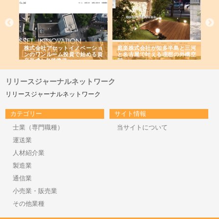
ｎｙ
株式会社アセットイノベーショ
庭楽株式会社が知多半島と三河
株
でき
ンのワンルーム投資で始める資
と名古屋で叶える理想の外構空
で
産形成と老後準備
間
リリースジャーナルネットワーク
リリースジャーナルネットワーク
カテゴリー
サイト情報
士業（専門職種）
当サイトについて
運送業
人材紹介業
製造業
通信業
小売業・販売業
その他業種