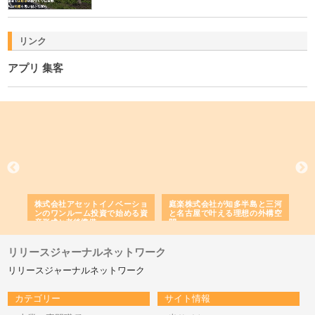
リンク
アプリ 集客
ｎｙ
株式会社アセットイノベーショ
庭楽株式会社が知多半島と三河
株
でき
ンのワンルーム投資で始める資
と名古屋で叶える理想の外構空
で
産形成と老後準備
間
リリースジャーナルネットワーク
リリースジャーナルネットワーク
カテゴリー
サイト情報